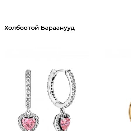
Холбоотой Бараанууд