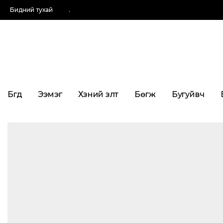
Бидний тухай
.
Бүгд
Ээмэг
Хүзүүний зүүлт
Бөгж
Бугуйвч