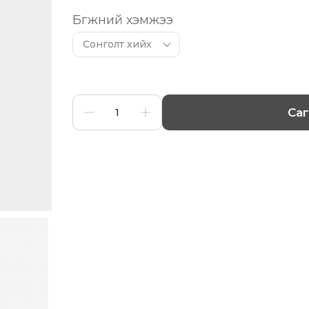
Бөгжний хэмжээ
Са