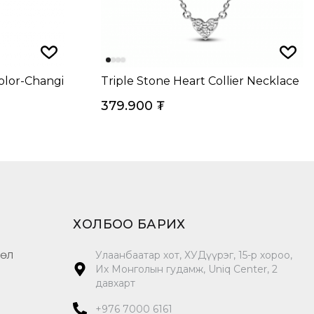
olor-Changing Charm Sterling Silver
Triple Stone Heart Collier Necklace
379.900
₮
ХОЛБОО БАРИХ
цөл
Улаанбаатар хот, ХУДүүрэг, 15-р хороо,
Их Монголын гудамж, Uniq Center, 2
давхарт
+976 7000 6161