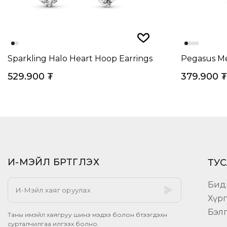
Sparkling Halo Heart Hoop Earrings
Pegasus Me
529.900
₮
379.900
₮
И-МЭЙЛ БҮРТГҮҮЛЭХ​
ТУС
Бид
Хүр
Бэл
Таны имэйл хаягруу шинэ мэдээ болон бүтээгдэхүүн
сурталчилгаа илгээх болно.