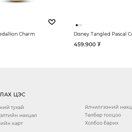
dallion Charm
Disney Tangled Pascal C
459.900
₮
ЛАХ ЦЭС
Үйлчилгээний нөх
ний тухай
Төлбөр тооцоо
гэлтийн нөхцөл
Холбоо барих
гийн карт