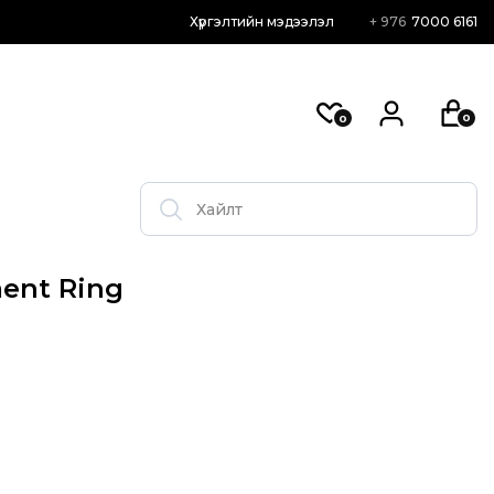
Хүргэлтийн мэдээлэл
+ 976
7000 6161
0
0
ment Ring