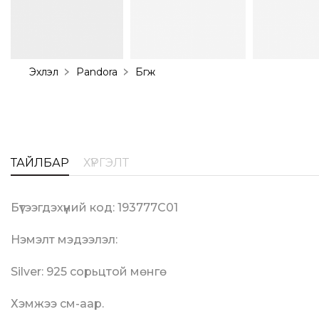
Эхлэл
Pandora
Бөгж
ТАЙЛБАР
ХҮРГЭЛТ
Бүтээгдэхүүний код: 193777C01
Нэмэлт мэдээлэл:
Silver: 925 сорьцтой мөнгө
Хэмжээ см-аар.