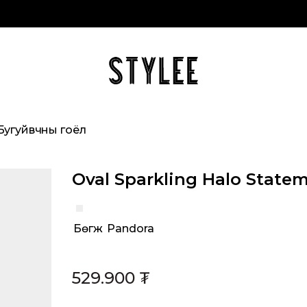
Бугуйвчны гоёл
Oval Sparkling Halo State
Бөгж
,
Pandora
Categories:
529.900
₮