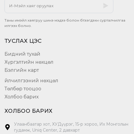
Таны имэйл хаягруу шинэ мэдээ болон бүтээгдэхүүн сурталчилгаа
илгээх болно.
ТУСЛАХ ЦЭС
Бидний тухай
Хүргэлтийн нөхцөл
Бэлгийн карт
Үйлчилгээний нөхцөл
Төлбөр тооцоо
Холбоо барих
ХОЛБОО БАРИХ
Улаанбаатар хот, ХУДүүрэг, 15-р хороо, Их Монголын
гудамж, Uniq Center, 2 давхарт