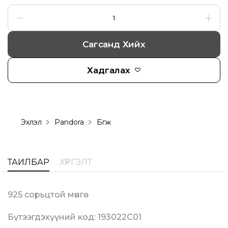
Сагсанд Хийх
Хадгалах
Эхлэл
Pandora
Бөгж
ТАЙЛБАР
ХҮРГЭЛТ
925 сорьцтой мөнгө
Бүтээгдэхүүний код: 193022C01