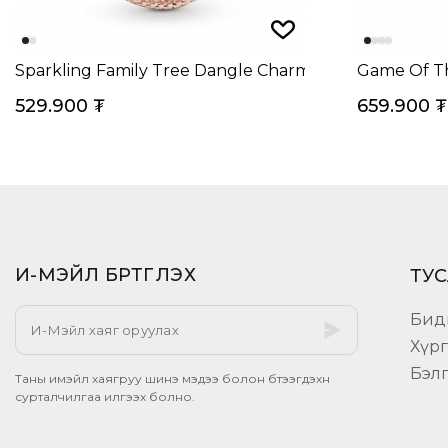
Sparkling Family Tree Dangle Charm
Game Of Th
529.900
₮
659.900
₮
И-МЭЙЛ БҮРТГҮҮЛЭХ​
ТУС
Бид
Хүр
Бэл
Таны имэйл хаягруу шинэ мэдээ болон бүтээгдэхүүн
сурталчилгаа илгээх болно.