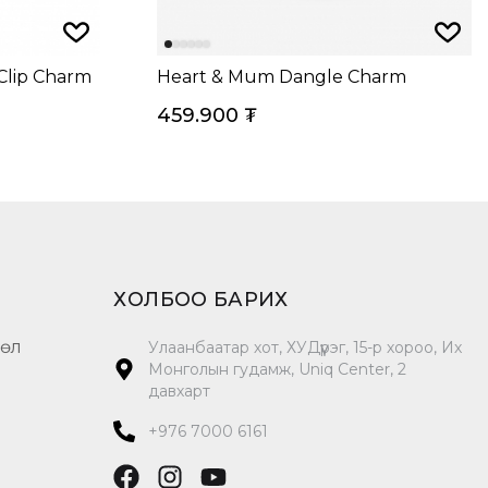
 Clip Charm
Heart & Mum Dangle Charm
459.900
₮
ХОЛБОО БАРИХ
цөл
Улаанбаатар хот, ХУДүүрэг, 15-р хороо, Их
Монголын гудамж, Uniq Center, 2
давхарт
+976 7000 6161