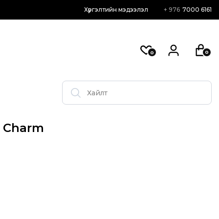
Хүргэлтийн мэдээлэл
+ 976
7000 6161
0
0
e Charm