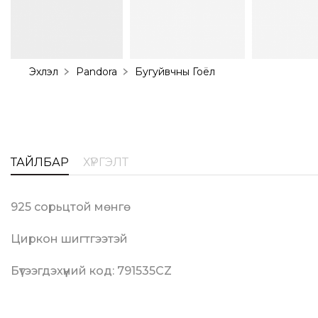
Эхлэл
Pandora
Бугуйвчны Гоёл
ТАЙЛБАР
ХҮРГЭЛТ
925 сорьцтой мөнгө
Циркон шигтгээтэй
Бүтээгдэхүүний код: 791535CZ