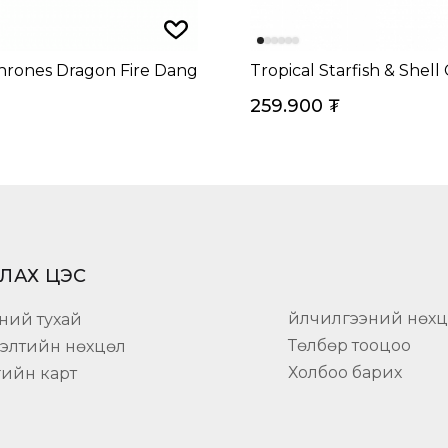
rones Dragon Fire Dangle Charm
Tropical Starfish & Shell
259.900
₮
ЛАХ ЦЭС
Үйлчилгээний нөх
ний тухай
Төлбөр тооцоо
гэлтийн нөхцөл
Холбоо барих
гийн карт