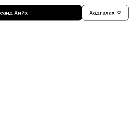
гсанд Хийх
Хадгалах