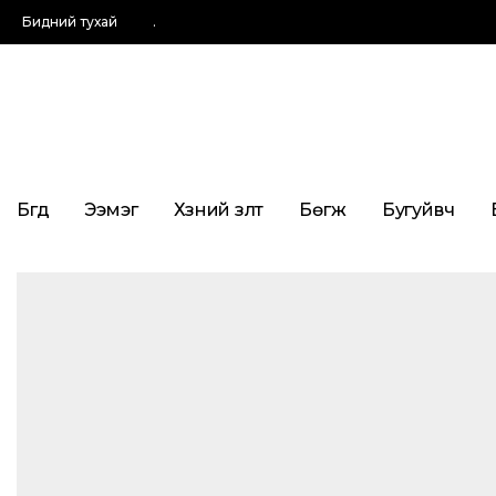
Бидний тухай
.
Бүгд
Ээмэг
Хүзүүний зүүлт
Бөгж
Бугуйвч