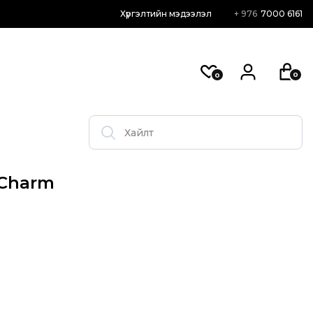
Хүргэлтийн мэдээлэл
+ 976
7000 6161
0
0
 Charm