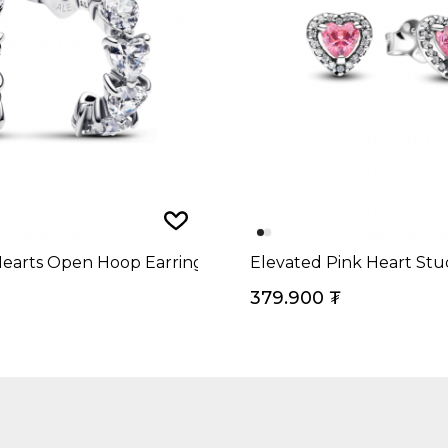
ng
Hearts Open Hoop Earrings
Elevated Pink Heart Stu
379.900
₮