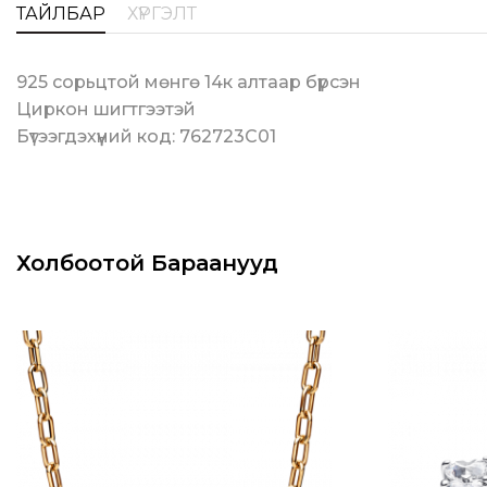
ТАЙЛБАР
ХҮРГЭЛТ
925 сорьцтой мөнгө 14к алтаар бүрсэн
Циркон шигтгээтэй
Бүтээгдэхүүний код: 762723C01
Холбоотой Бараанууд