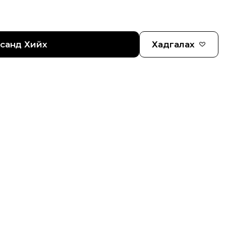
гсанд Хийх
Хадгалах