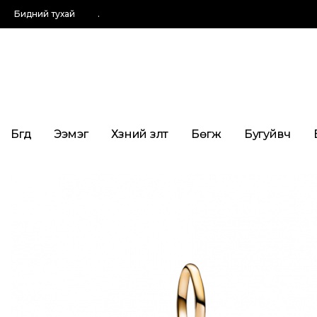
Бидний тухай
.
Бүгд
Ээмэг
Хүзүүний зүүлт
Бөгж
Бугуйвч