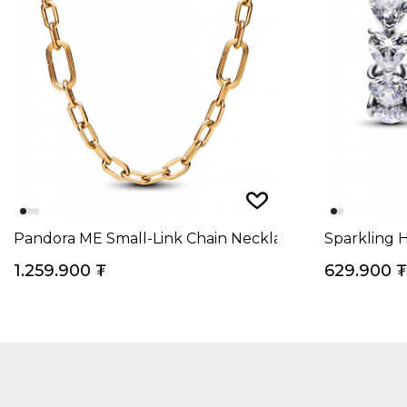
Pandora ME Small-Link Chain Necklace 14k Gold Plati
Sparkling 
1.259.900
₮
629.900
₮