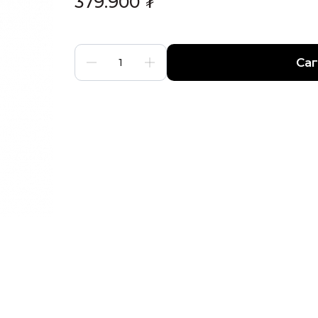
379.900
₮
Са