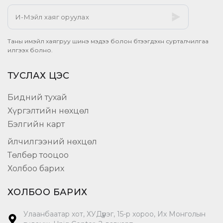
Таны имэйл хаягруу шинэ мэдээ болон бүтээгдэхүүн сурталчилгаа
илгээх болно.
ТУСЛАХ ЦЭС
Бидний тухай
Хүргэлтийн нөхцөл
Бэлгийн карт
Үйлчилгээний нөхцөл
Төлбөр тооцоо
Холбоо барих
ХОЛБОО БАРИХ
Улаанбаатар хот, ХУДүүрэг, 15-р хороо, Их Монголын