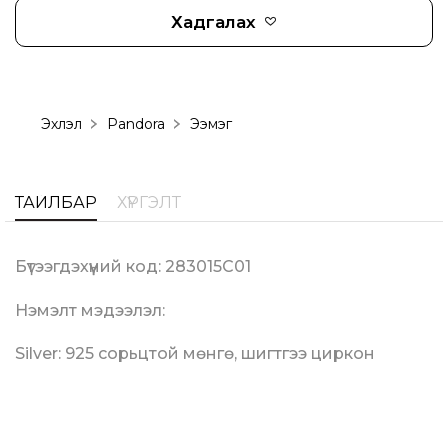
Хадгалах
Эхлэл
Pandora
Ээмэг
ТАЙЛБАР
ХҮРГЭЛТ
Бүтээгдэхүүний код: 283015C01
Нэмэлт мэдээлэл:
Silver: 925 сорьцтой мөнгө, шигтгээ циркон