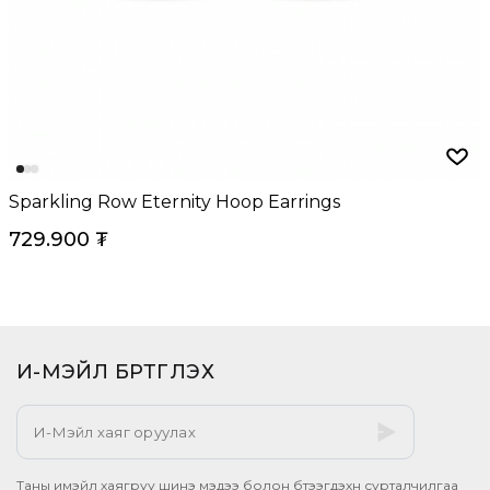
Sparkling Row Eternity Hoop Earrings
729.900
₮
И-МЭЙЛ БҮРТГҮҮЛЭХ​
Таны имэйл хаягруу шинэ мэдээ болон бүтээгдэхүүн сурталчилгаа