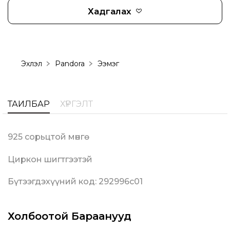
Хадгалах
Эхлэл
Pandora
Ээмэг
ТАЙЛБАР
ХҮРГЭЛТ
925 сорьцтой мөнгө
Циркон шигтгээтэй
Бүтээгдэхүүний код: 292996c01
Холбоотой Бараанууд