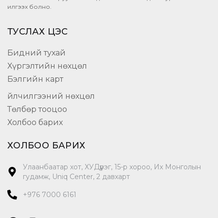
илгээх болно.
ТУСЛАХ ЦЭС
Бидний тухай
Хүргэлтийн нөхцөл
Бэлгийн карт
Үйлчилгээний нөхцөл
Төлбөр тооцоо
Холбоо барих
ХОЛБОО БАРИХ
Улаанбаатар хот, ХУДүүрэг, 15-р хороо, Их Монголын
гудамж, Uniq Center, 2 давхарт
+976 7000 6161