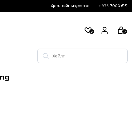
Хүргэлтийн мэдээлэл
+ 976
7000 6161
0
0
ing