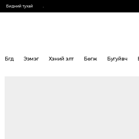
Бидний тухай
.
Бүгд
Ээмэг
Хүзүүний зүүлт
Бөгж
Бугуйвч