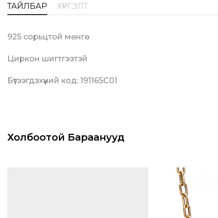
ТАЙЛБАР
ХҮРГЭЛТ
925 сорьцтой мөнгө
Циркон шигтгээтэй
Бүтээгдэхүүний код: 191165C01
Холбоотой Бараанууд