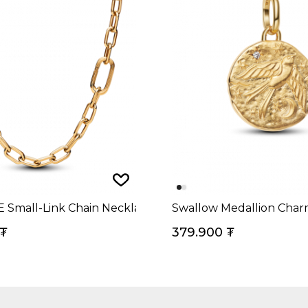
 Small-Link Chain Necklace 14k Gold Plating
Swallow Medallion Cha
₮
379.900
₮