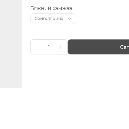
Бөгжний хэмжээ
Са