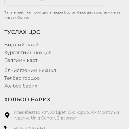
Таны имэйл хаягруу шинэ мэдээ болон бүтээгдэхүүн сурталчилгаа
илгээх болно.
ТУСЛАХ ЦЭС
Бидний тухай
Хүргэлтийн нөхцөл
Бэлгийн карт
Үйлчилгээний нөхцөл
Төлбөр тооцоо
Холбоо барих
ХОЛБОО БАРИХ
Улаанбаатар хот, ХУДүүрэг, 15-р хороо, Их Монголын
гудамж, Uniq Center, 2 давхарт
+976 7000 6161