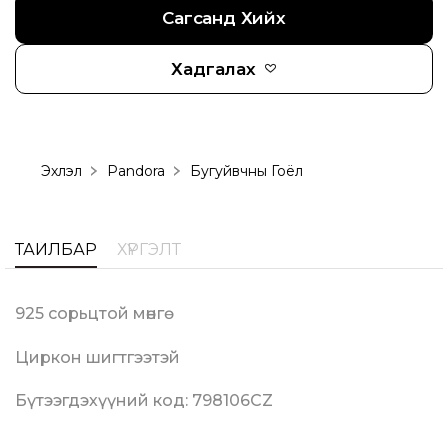
Сагсанд Хийх
Хадгалах
Эхлэл
Pandora
Бугуйвчны Гоёл
ТАЙЛБАР
ХҮРГЭЛТ
925 сорьцтой мөнгө
Циркон шигтгээтэй
Бүтээгдэхүүний код: 798106CZ