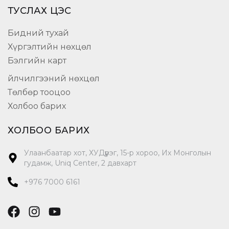
ТУСЛАХ ЦЭС
Бидний тухай
Хүргэлтийн нөхцөл
Бэлгийн карт
Үйлчилгээний нөхцөл
Төлбөр тооцоо
Холбоо барих
ХОЛБОО БАРИХ
Улаанбаатар хот, ХУДүүрэг, 15-р хороо, Их Монголын
гудамж, Uniq Center, 2 давхарт
+976 7000 6161