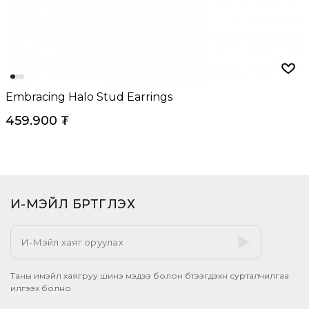
Embracing Halo Stud Earrings
459.900
₮
И-МЭЙЛ БҮРТГҮҮЛЭХ​
Таны имэйл хаягруу шинэ мэдээ болон бүтээгдэхүүн сурталчилгаа
илгээх болно.