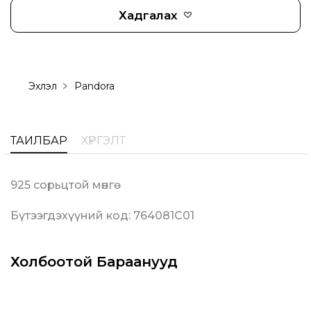
Хадгалах
Эхлэл
Pandora
ТАЙЛБАР
ХҮРГЭЛТ
925 сорьцтой мөнгө
Бүтээгдэхүүний код: 764081C01
Холбоотой Бараанууд