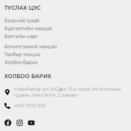
ТУСЛАХ ЦЭС
Бидний тухай
Хүргэлтийн нөхцөл
Бэлгийн карт
Үйлчилгээний нөхцөл
Төлбөр тооцоо
Холбоо барих
ХОЛБОО БАРИХ
Улаанбаатар хот, ХУДүүрэг, 15-р хороо, Их Монголын
гудамж, Uniq Center, 2 давхарт
+976 7000 6161