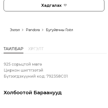
Хадгалах
Эхлэл
Pandora
Бугуйвчны Гоёл
ТАЙЛБАР
ХҮРГЭЛТ
925 сорьцтой мөнгө
Циркон шигтгээтэй
Бүтээгдэхүүний код: 792358C01
Холбоотой Бараанууд