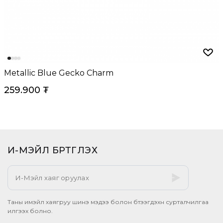
Metallic Blue Gecko Charm
259.900
₮
И-МЭЙЛ БҮРТГҮҮЛЭХ​
Таны имэйл хаягруу шинэ мэдээ болон бүтээгдэхүүн сурталчилгаа
илгээх болно.