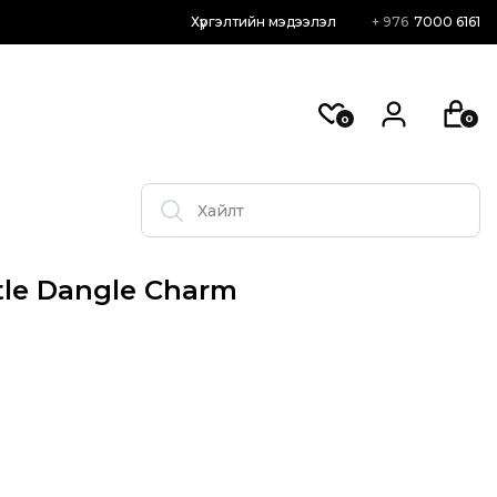
Хүргэлтийн мэдээлэл
+ 976
7000 6161
0
0
tle Dangle Charm