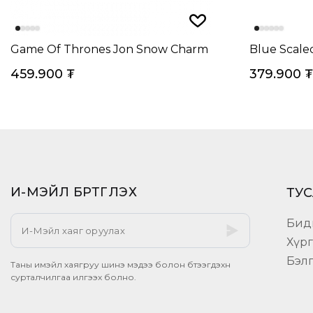
Game Of Thrones Jon Snow Charm
Blue Scale
459.900
₮
379.900
₮
И-МЭЙЛ БҮРТГҮҮЛЭХ​
ТУС
Бид
Хүр
Бэл
Таны имэйл хаягруу шинэ мэдээ болон бүтээгдэхүүн
сурталчилгаа илгээх болно.