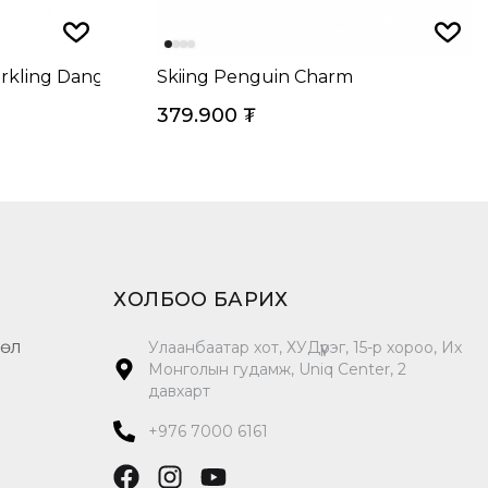
parkling Dangle Charm
Skiing Penguin Charm
379.900
₮
ХОЛБОО БАРИХ
цөл
Улаанбаатар хот, ХУДүүрэг, 15-р хороо, Их
Монголын гудамж, Uniq Center, 2
давхарт
+976 7000 6161