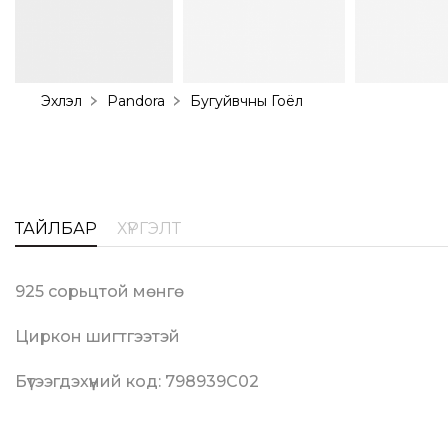
Эхлэл
Pandora
Бугуйвчны Гоёл
ТАЙЛБАР
ХҮРГЭЛТ
925 сорьцтой мөнгө
Циркон шигтгээтэй
Бүтээгдэхүүний код: 798939C02