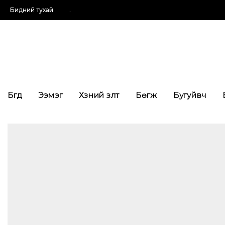
Бидний тухай
.
Бүгд
Ээмэг
Хүзүүний зүүлт
Бөгж
Бугуйвч