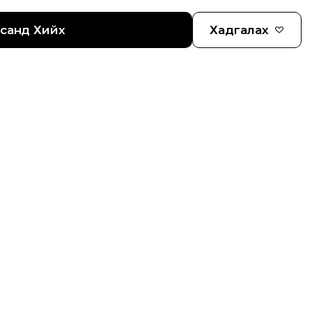
гсанд Хийх
Хадгалах