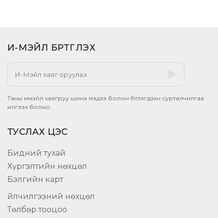
И-МЭЙЛ БҮРТГҮҮЛЭХ​
Таны имэйл хаягруу шинэ мэдээ болон бүтээгдэхүүн сурталчилгаа
илгээх болно.
ТУСЛАХ ЦЭС
Бидний тухай
Хүргэлтийн нөхцөл
Бэлгийн карт
Үйлчилгээний нөхцөл
Төлбөр тооцоо