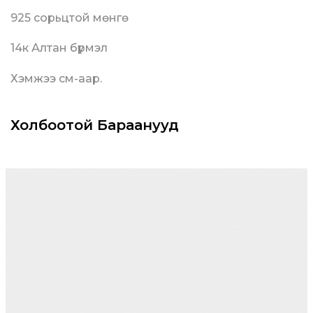
925 сорьцтой мөнгө
14к Алтан бүрмэл
Хэмжээ см-аар.
Холбоотой Бараанууд