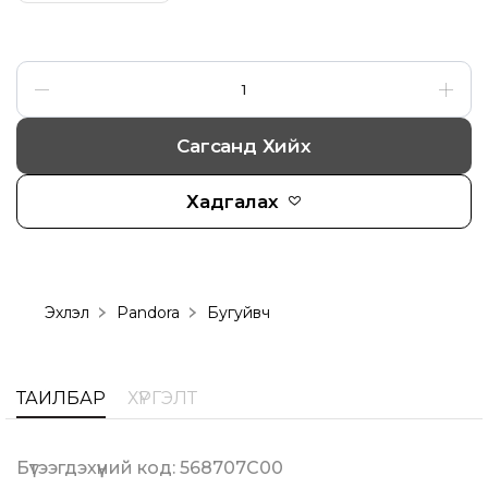
Сагсанд Хийх
Хадгалах
Эхлэл
Pandora
Бугуйвч
ТАЙЛБАР
ХҮРГЭЛТ
Бүтээгдэхүүний код: 568707C00