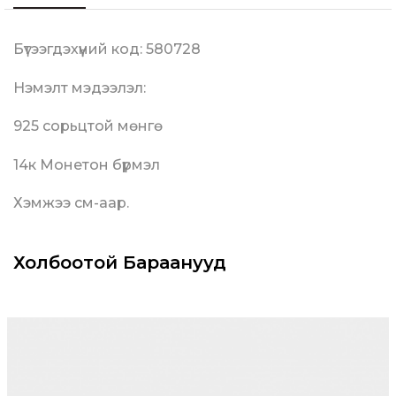
Бүтээгдэхүүний код: 580728
Нэмэлт мэдээлэл:
925 сорьцтой мөнгө
14к Монетон бүрмэл
Хэмжээ см-аар.
Холбоотой Бараанууд