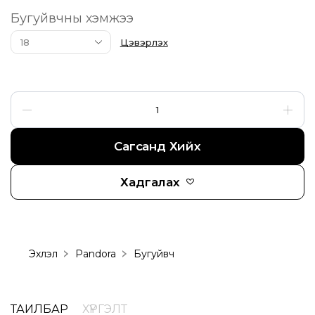
Бугуйвчны хэмжээ
Цэвэрлэх
Сагсанд Хийх
Хадгалах
Эхлэл
Pandora
Бугуйвч
ТАЙЛБАР
ХҮРГЭЛТ