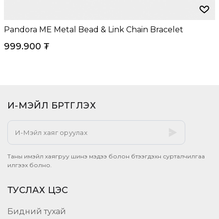
Pandora ME Metal Bead & Link Chain Bracelet
999.900
₮
И-МЭЙЛ БҮРТГҮҮЛЭХ​
Таны имэйл хаягруу шинэ мэдээ болон бүтээгдэхүүн сурталчилгаа
илгээх болно.
ТУСЛАХ ЦЭС
Бидний тухай