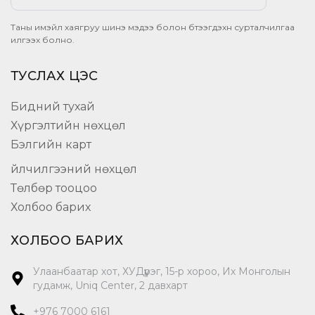
Таны имэйл хаягруу шинэ мэдээ болон бүтээгдэхүүн сурталчилгаа
илгээх болно.
ТУСЛАХ ЦЭС
Бидний тухай
Хүргэлтийн нөхцөл
Бэлгийн карт
Үйлчилгээний нөхцөл
Төлбөр тооцоо
Холбоо барих
ХОЛБОО БАРИХ
Улаанбаатар хот, ХУДүүрэг, 15-р хороо, Их Монголын
гудамж, Uniq Center, 2 давхарт
+976 7000 6161