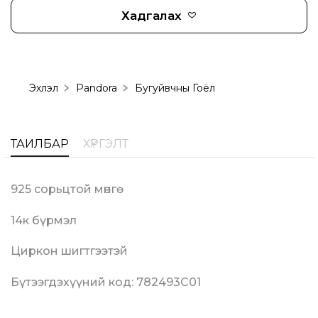
Хадгалах
Эхлэл
Pandora
Бугуйвчны Гоёл
ТАЙЛБАР
ХҮРГЭЛТ
925 сорьцтой мөнгө
14к бүрмэл
Циркон шигтгээтэй
Бүтээгдэхүүний код: 782493C01