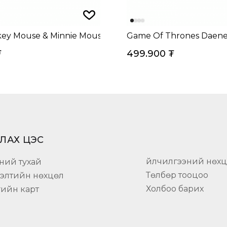
key Mouse & Minnie Mouse Two-Tone Spinning Moon D
Game Of Thrones Daene
₮
499.900
₮
ЛАХ ЦЭС
Үйлчилгээний нөх
ний тухай
Төлбөр тооцоо
гэлтийн нөхцөл
Холбоо барих
гийн карт