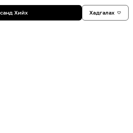
гсанд Хийх
Хадгалах