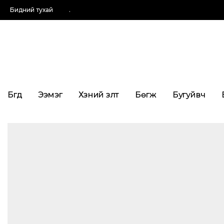
Бидний тухай
.
Бүгд
Ээмэг
Хүзүүний зүүлт
Бөгж
Бугуйвч