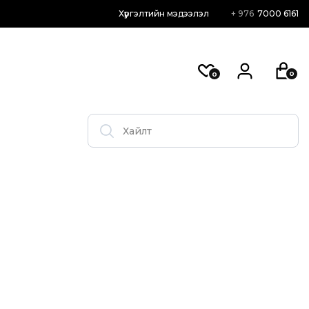
Хүргэлтийн мэдээлэл
+ 976
7000 6161
0
0