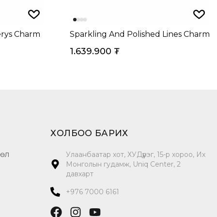
angle Charm
rys Charm
Sparkling And Polished Lines Charm
1.639.900
₮
ХОЛБОО БАРИХ
цөл
Улаанбаатар хот, ХУДүүрэг, 15-р хороо, Их
Монголын гудамж, Uniq Center, 2
давхарт
+976 7000 6161