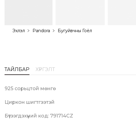
Эхлэл
Pandora
Бугуйвчны Гоёл
ТАЙЛБАР
ХҮРГЭЛТ
925 сорьцтой мөнгө
Циркон шигтгээтэй
Бүтээгдэхүүний код: 791714CZ