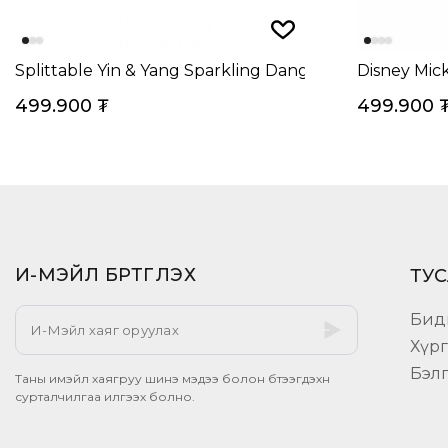
Splittable Yin & Yang Sparkling Dangle Charm
Disney Mic
499.900
₮
499.900
И-МЭЙЛ БҮРТГҮҮЛЭХ​
ТУС
Бид
Хүр
Бэл
Таны имэйл хаягруу шинэ мэдээ болон бүтээгдэхүүн
сурталчилгаа илгээх болно.