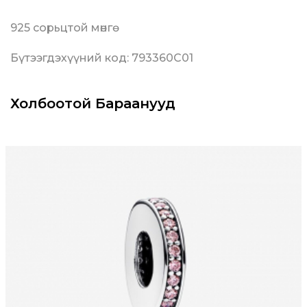
925 сорьцтой мөнгө
Бүтээгдэхүүний код: 793360C01
Холбоотой Бараанууд