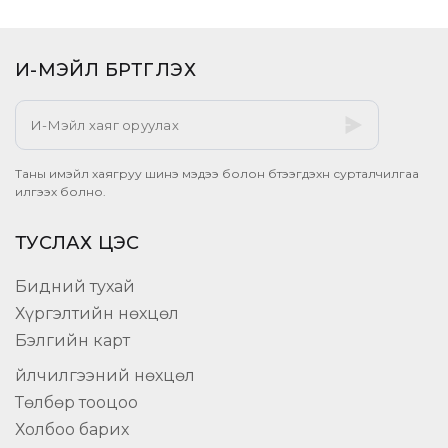
И-МЭЙЛ БҮРТГҮҮЛЭХ​
Таны имэйл хаягруу шинэ мэдээ болон бүтээгдэхүүн сурталчилгаа
илгээх болно.
ТУСЛАХ ЦЭС
Бидний тухай
Хүргэлтийн нөхцөл
Бэлгийн карт
Үйлчилгээний нөхцөл
Төлбөр тооцоо
Холбоо барих